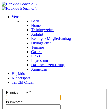
Verein
Back
Home
Trainingszeiten
Anfahrt
Beiträge / Mitgliedsantrag
Übungsleiter
Termine
Galerie
Links
Impressum
Datenschutzerklärung
Anmelden
Hapkido
Kindersport
Tai Chi Chuan
Benutzername
*
Passwort
*